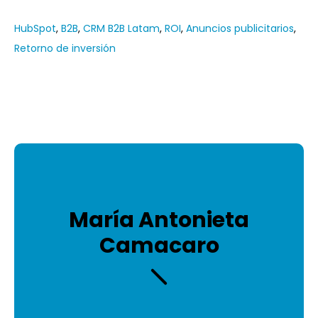
HubSpot
,
B2B
,
CRM B2B Latam
,
ROI
,
Anuncios publicitarios
,
Retorno de inversión
María Antonieta
Camacaro