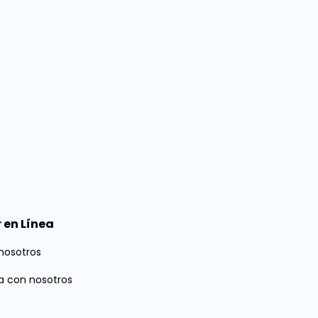
 en Línea
nosotros
a con nosotros