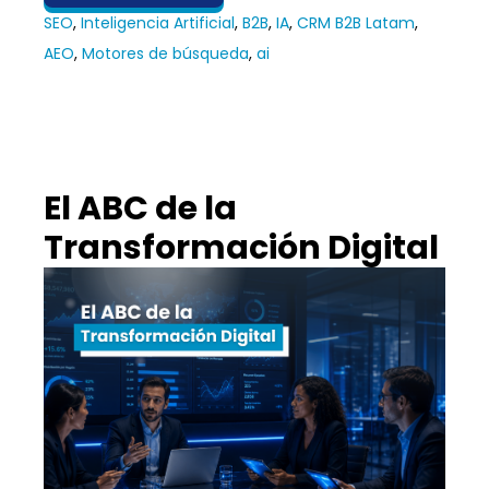
SEO
,
Inteligencia Artificial
,
B2B
,
IA
,
CRM B2B Latam
,
AEO
,
Motores de búsqueda
,
ai
El ABC de la
Transformación Digital