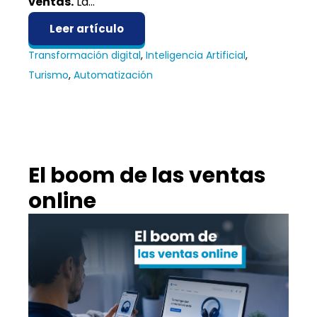
ventas.
La...
Leer artículo
Transformación digital
,
Inteligencia Artificial
,
Turismo
,
Automatización
El boom de las ventas
online